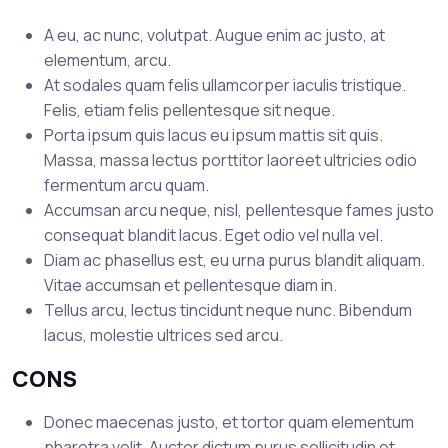
A eu, ac nunc, volutpat. Augue enim ac justo, at
elementum, arcu.
At sodales quam felis ullamcorper iaculis tristique.
Felis, etiam felis pellentesque sit neque.
Porta ipsum quis lacus eu ipsum mattis sit quis.
Massa, massa lectus porttitor laoreet ultricies odio
fermentum arcu quam.
Accumsan arcu neque, nisl, pellentesque fames justo
consequat blandit lacus. Eget odio vel nulla vel.
Diam ac phasellus est, eu urna purus blandit aliquam.
Vitae accumsan et pellentesque diam in.
Tellus arcu, lectus tincidunt neque nunc. Bibendum
lacus, molestie ultrices sed arcu.
CONS
Donec maecenas justo, et tortor quam elementum
pharetra velit. Auctor dictum purus sollicitudin et