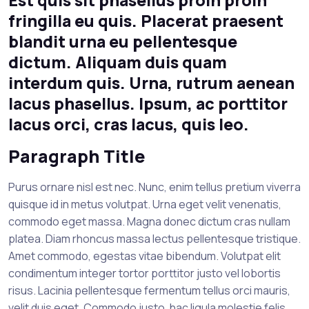
Est quis sit phasellus proin proin
fringilla eu quis. Placerat praesent
blandit urna eu pellentesque
dictum. Aliquam duis quam
interdum quis. Urna, rutrum aenean
lacus phasellus. Ipsum, ac porttitor
lacus orci, cras lacus, quis leo.
Paragraph Title
Purus ornare nisl est nec. Nunc, enim tellus pretium viverra
quisque id in metus volutpat. Urna eget velit venenatis,
commodo eget massa. Magna donec dictum cras nullam
platea. Diam rhoncus massa lectus pellentesque tristique.
Amet commodo, egestas vitae bibendum. Volutpat elit
condimentum integer tortor porttitor justo vel lobortis
risus. Lacinia pellentesque fermentum tellus orci mauris,
velit duis eget. Commodo justo, hac ligula molestie felis,